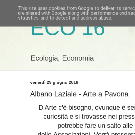
This site uses cookies from Google to deliver its servi
are shared with Google along with performance and secu
statistics, and to detect and address abuse.
ECO 16
Ecologia, Economia
venerdì 29 giugno 2018
Albano Laziale - Arte a Pavona
D'Arte c'è bisogno, ovunque e se
curiosità e si trovasse nei press
potrebbe fare un salto alle
delle Associazioni. Verrà presen