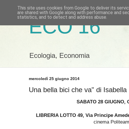
This site uses cookies from Google to deliver its servi
are shared with Google along with performance and secu
statistics, and to detect and address abuse.
ECO 16
Ecologia, Economia
mercoledì 25 giugno 2014
Una bella bici che va" di Isabell
SABATO 28 GIUGNO, O
LIBRERIA LOTTO 49,
Via Principe Amede
cinema Politea