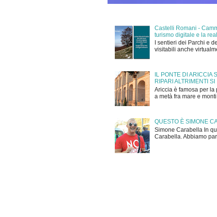
Castelli Romani - Cammi
turismo digitale e la r
I sentieri dei Parchi e d
visitabili anche virtual
IL PONTE DI ARICCIA
RIPARI ALTRIMENTI SI
Ariccia è famosa per la 
a metà fra mare e monti,
QUESTO È SIMONE C
Simone Carabella In que
Carabella. Abbiamo parla