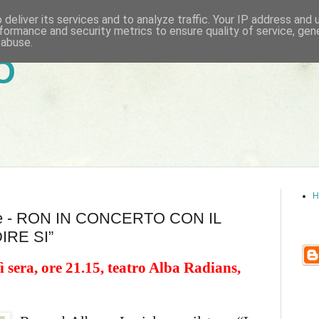
deliver its services and to analyze traffic. Your IP address and
formance and security metrics to ensure quality of service, ge
 abuse.
6
H
ale - RON IN CONCERTO CON IL
IRE SI”
era, ore 21.15, teatro Alba Radians,