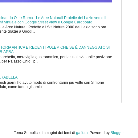
nando Oltre Roma - Le Aree Naturali Protette del Lazio verso il
ealtà virtuale con Google Street View e Google Cardboard
elle Aree Naturali Protette e i Siti Natura 2000 del Lazio sono ora
mente grazie a Googl...
 STORIA ANTICA E RECENTI POLEMICHE SE È DANNEGGIATO SI
 RIAPRA
porchetta, meraviglia gastronomica, per la sua invidiabile posizione
 per Palazzo Chigi, p...
ARABELLA
sti giorni ho avuto modo di confrontarmi più volte con Simone
to, come fanno gli amici, ...
Tema Semplice. Immagini dei temi di
gaffera
. Powered by
Blogger
.