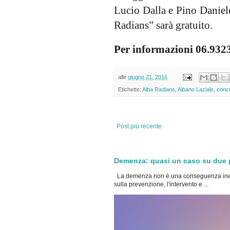
Lucio Dalla e Pino Daniele
Radians” sarà gratuito.
Per informazioni 06.932
alle
giugno 21, 2016
Etichette:
Alba Radians
,
Albano Laziale
,
conc
Post più recente
Demenza: quasi un caso su due po
La demenza non è una conseguenza inevi
sulla prevenzione, l'intervento e ...