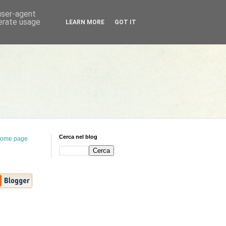
 user-agent
nerate usage
LEARN MORE
GOT IT
Cerca nel blog
ome page