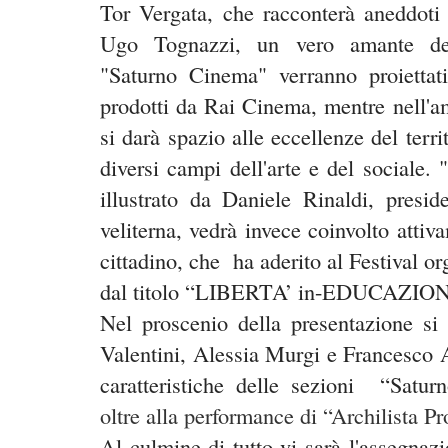
Tor Vergata,
che racconterà aneddoti e
Ugo Tognazzi, un vero amante dei 
"Saturno Cinema" verranno proiettat
prodotti da Rai Cinema, mentre nell'a
si darà spazio alle eccellenze del terri
diversi campi dell'arte e del sociale.
illustrato da Daniele Rinaldi, pres
veliterna, vedrà invece coinvolto attiv
cittadino, che
ha aderito al Festival 
dal titolo “LIBERTA’ in-EDUCAZIO
Nel proscenio della presentazione si 
Valentini, Alessia Murgi e Francesco A
caratteristiche delle sezioni
“Satur
oltre alla performance di “Archilista Pro
Al culmine di tutto vi sarà l'assegnaz