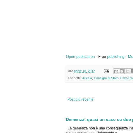
Open publication
- Free
publishing
-
Mo
alle
aprile 18, 2012
Etichette:
Ariccia
,
Consiglio di Stato
,
Enza Ca
Post più recente
Demenza: quasi un caso su due po
La demenza non è una conseguenza inevi