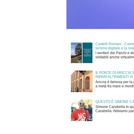
Castelli Romani - Cammi
turismo digitale e la r
I sentieri dei Parchi e d
visitabili anche virtual
IL PONTE DI ARICCIA
RIPARI ALTRIMENTI SI
Ariccia è famosa per la 
a metà fra mare e monti,
QUESTO È SIMONE C
Simone Carabella In que
Carabella. Abbiamo parla