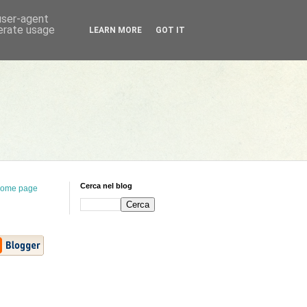
 user-agent
nerate usage
LEARN MORE
GOT IT
Cerca nel blog
ome page