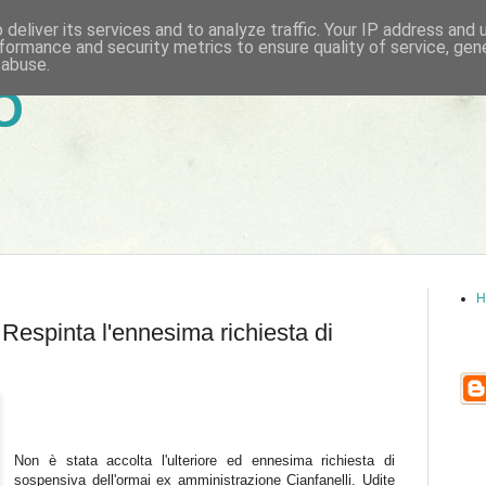
deliver its services and to analyze traffic. Your IP address and
formance and security metrics to ensure quality of service, ge
 abuse.
6
H
 Respinta l'ennesima richiesta di
Non è stata accolta l'ulteriore ed ennesima richiesta di
sospensiva dell'ormai ex amministrazione Cianfanelli. Udite