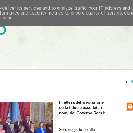
deliver its services and to analyze traffic. Your IP address and
formance and security metrics to ensure quality of service, ge
 abuse.
6
H
In attesa della votazione
della fiducia ecco tutti i
nomi del Governo Renzi:
Sottosegretario
alla