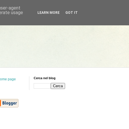
 user-agent
nerate usage
LEARN MORE
GOT IT
Cerca nel blog
ome page