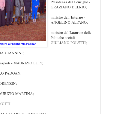
Presidenza del Consiglio -
GRAZIANO DELRIO;
Interno
ministro dell’
-
ANGELINO ALFANO;
Lavoro
ministro del
e delle
Politiche sociali -
GIULIANO POLETTI;
inistro all'Economia Padoan
IA GIANNINI;
Trasporti - MAURIZIO LUPI;
LO PADOAN;
LORENZIN;
 MAURIZIO MARTINA;
NOTTI;
RIA CARMELA LANZETTA;