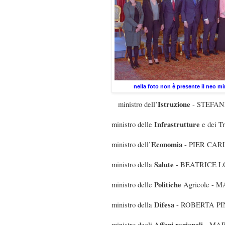
nella foto non è presente il neo m
Istruzione
ministro dell’
- STEFAN
Infrastrutture
ministro delle
e dei 
Economia
ministro dell’
- PIER CAR
Salute
ministro della
- BEATRICE 
Politiche
ministro delle
Agricole -
Difesa
ministro della
- ROBERTA PI
Affari regionali
ministro degli
- MA