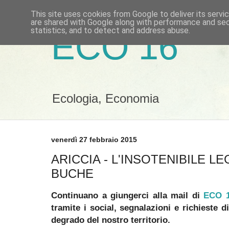
This site uses cookies from Google to deliver its servi
are shared with Google along with performance and secu
statistics, and to detect and address abuse.
ECO 16
Ecologia, Economia
venerdì 27 febbraio 2015
ARICCIA - L'INSOTENIBILE 
BUCHE
Continuano a giungerci alla mail di
ECO 
tramite i social, segnalazioni e richieste 
degrado del nostro territorio.