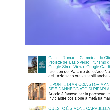
Castelli Romani - Camminando Oltr
Protette del Lazio verso il turismo di
Google Street View e Google Card
I sentieri dei Parchi e delle Aree Na
del Lazio sono ora visitabili anche 
IL PONTE DI ARICCIA STORIA A
SE È DANNEGGIATO SI RIPARI A
Ariccia è famosa per la porchetta, 
invidiabile posizione a metà fra mar
QUESTO È SIMONE CARABELLA