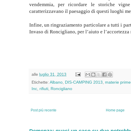
vendemmia, per ricordare le storiche vign
caratterizzavano il paesaggio di questi luoghi m
Infine, un ringraziamento particolare a tutti i par
Invaso di Roncigliano, per l’aiuto e l’accortezza
alle
luglio 31, 2013
Etichette:
Albano
,
DIS-CAMPING 2013
,
materie prim
Inc
,
rifiuti
,
Roncigliano
Post più recente
Home page
Demenza: quasi un caso su due potrebbe 