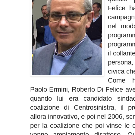
Felice h
campagna
nel modo
progra
programm
il collan
persona,
civica ch
Come ha
Paolo Ermini, Roberto Di Felice ave
quando lui era candidato sinda
coalizione di Centrosinistra, il p
allora innovativo, e poi nel 2006, s
per la coalizione che poi vinse le
venne ampiamente disatteso. Qu