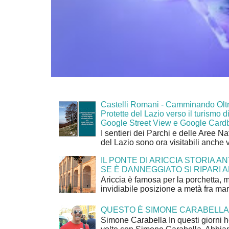
Castelli Romani - Camminando Oltr
Protette del Lazio verso il turismo di
Google Street View e Google Card
I sentieri dei Parchi e delle Aree Na
del Lazio sono ora visitabili anche 
IL PONTE DI ARICCIA STORIA A
SE È DANNEGGIATO SI RIPARI A
Ariccia è famosa per la porchetta, 
invidiabile posizione a metà fra mar
QUESTO È SIMONE CARABELLA
Simone Carabella In questi giorni 