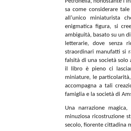
Petronella, nonostante l’i
sa come considerare tale 
all’unico miniaturista c
enigmatica figura, si cre
ambiguità, basato su un di
letterarie, dove senza r
straordinari manufatti si 
falsità di una società solo
il libro è pieno ci lasci
miniature, le particolarit
accompagna a tali creazi
famiglia e la società di 
Una narrazione magica, p
minuziosa ricostruzione s
secolo, fiorente cittadina