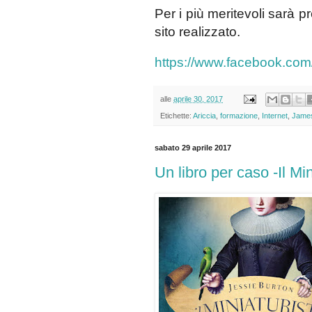
Per i più meritevoli sarà pr
sito realizzato.
https://www.facebook.com
alle
aprile 30, 2017
Etichette:
Ariccia
,
formazione
,
Internet
,
Jame
sabato 29 aprile 2017
Un libro per caso -Il Mi