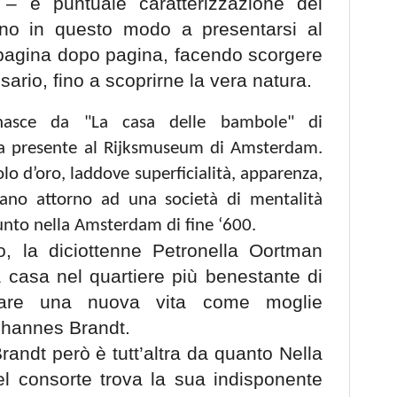
” – e puntuale caratterizzazione dei
no in questo modo a presentarsi al
, pagina dopo pagina, facendo scorgere
ario, fino a scoprirne la vera natura.
ra nasce da "La casa delle bambole" di
a presente al Rijksmuseum di Amsterdam.
lo d’oro, laddove superficialità, apparenza,
tano attorno ad una società di mentalità
nto nella Amsterdam di fine ‘600.
o, la diciottenne Petronella Oortman
a casa nel quartiere più benestante di
iare una nuova vita come moglie
Johannes Brandt.
randt però è tutt’altra da quanto Nella
el consorte trova la sua indisponente