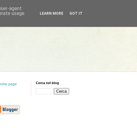
 user-agent
nerate usage
LEARN MORE
GOT IT
Cerca nel blog
ome page