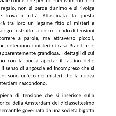
nziale confusione perché effettivamente non
regalo, non si perde d’animo e si rivolge
he trova in città. Affascinata da questa
erà tra loro un legame fitto di misteri e
alogo costruito su un crescendo di tensioni
icorrere a parole, ma attraverso piccoli,
racconteranno i misteri di casa Brandt e le
 apparentemente grandiosa. I dettagli di cui
ano con la bocca aperta: il fascino delle
à, il senso di angoscia ed incompreso che si
oni sono un'eco dei misteri che la nuova
Amsterdam nascondono.
iena di tensione che si inserisce sulla
torica della Amsterdam del diciassettesimo
 mercantile governata da una società bigotta