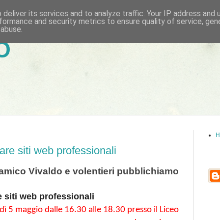
deliver its services and to analyze traffic. Your IP address and
formance and security metrics to ensure quality of service, ge
 abuse.
6
H
are siti web professionali
'amico Vivaldo e volentieri pubblichiamo
 siti web professionali
ì 5 maggio dalle 16.30 alle 18.30 presso il Liceo