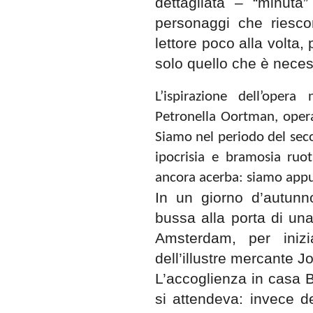
dettagliata – “minuta
personaggi che riesco
lettore poco alla volta
solo quello che è necess
L’ispirazione dell’ope
Petronella Oortman, oper
Siamo nel periodo del seco
ipocrisia e bramosia ruo
ancora acerba: siamo appu
In un giorno d’autunn
bussa alla porta di un
Amsterdam, per iniz
dell’illustre mercante 
L’accoglienza in casa B
si attendeva: invece d