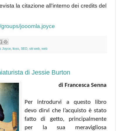
evista la citazione all’interno dei credits del
/groups/jooomla.joyce
s Joyce
,
liceo
,
SEO
,
siti web
,
web
niaturista di Jessie Burton
di Francesca Senna
Per introdurvi a questo libro
devo dirvi che l’acquisto è stato
fatto di getto, principalmente
per la sua meravigliosa