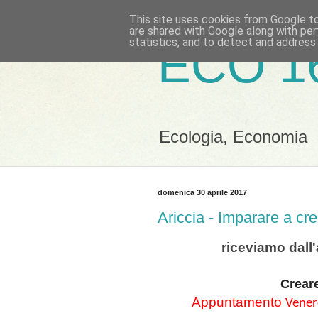
This site uses cookies from Google to 
are shared with Google along with per
statistics, and to detect and address
ECO 1
Ecologia, Economia
domenica 30 aprile 2017
Ariccia - Imparare a cre
riceviamo dall
Creare
Appuntamento
Venerd