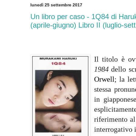
lunedì 25 settembre 2017
Un libro per caso - 1Q84 di Haru
(aprile-giugno) Libro II (luglio-se
Il titolo è 
1984
dello sc
Orwell
; la le
stessa pronun
in giapponese
esplicitam
riferimento a
interrogativo 