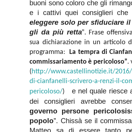
buoni sono coloro che gli rimangon
e i cattivi quei consiglieri ch
eleggere solo per sfiduciare 
gli da più retta
”.
Frase offensi
sua dichiarazione in un articolo d
programma:
La tempra di Cianfane
commissariamento è pericoloso”
.
(
http://www.castellinotizie.it/2016
di-cianfanelli-scrivero-a-renzi-il-
e nel quale riesce 
pericoloso/
)
dei consiglieri avrebbe consen
governo persone pericolosis
popolo
”. Chissà se il commissar
Matteo sa di essere tanto pe