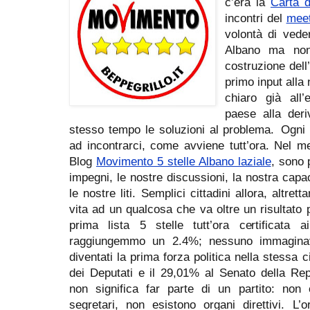
c’era la
Carta d
incontri del
meet
volontà di veder
Albano ma non
costruzione dell
primo input alla
chiaro già all
paese alla deri
stesso tempo le soluzioni al problema. Ogni
ad incontrarci, come avviene tutt’ora. Nel m
Blog
Movimento 5 stelle Albano laziale
, sono p
impegni, le nostre discussioni, la nostra capa
le nostre liti. Semplici cittadini allora, altre
vita ad un qualcosa che va oltre un risultat
prima lista 5 stelle tutt’ora certificata
raggiungemmo un 2.4%; nessuno immagin
diventati la prima forza politica nella stessa
dei Deputati e il 29,01% al Senato della Re
non significa far parte di un partito: non 
segretari, non esistono organi direttivi. L’