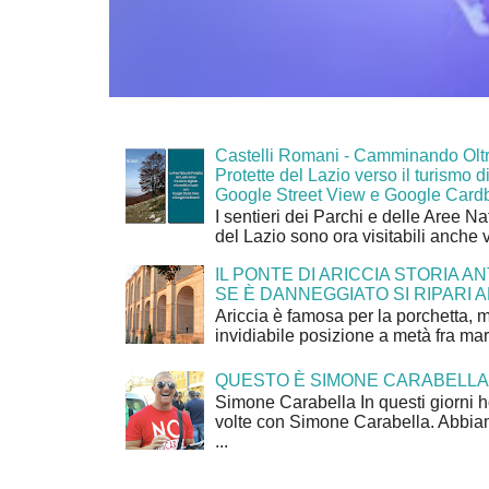
Castelli Romani - Camminando Oltr
Protette del Lazio verso il turismo di
Google Street View e Google Card
I sentieri dei Parchi e delle Aree Na
del Lazio sono ora visitabili anche 
IL PONTE DI ARICCIA STORIA A
SE È DANNEGGIATO SI RIPARI A
Ariccia è famosa per la porchetta, 
invidiabile posizione a metà fra mar
QUESTO È SIMONE CARABELLA
Simone Carabella In questi giorni 
volte con Simone Carabella. Abbiam
...