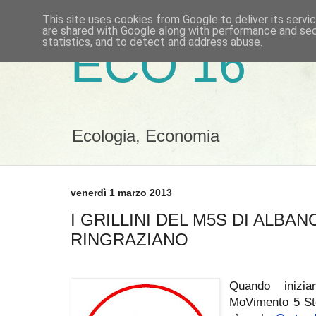
This site uses cookies from Google to deliver its servi
are shared with Google along with performance and secu
statistics, and to detect and address abuse.
ECO 16
Ecologia, Economia
venerdì 1 marzo 2013
I GRILLINI DEL M5S DI ALBAN
RINGRAZIANO
Quando inizi
MoVimento 5 Ste