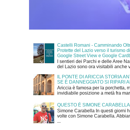
Castelli Romani - Camminando Oltr
Protette del Lazio verso il turismo di
Google Street View e Google Card
I sentieri dei Parchi e delle Aree Na
del Lazio sono ora visitabili anche 
IL PONTE DI ARICCIA STORIA A
SE È DANNEGGIATO SI RIPARI A
Ariccia è famosa per la porchetta, 
invidiabile posizione a metà fra mar
QUESTO È SIMONE CARABELLA
Simone Carabella In questi giorni 
volte con Simone Carabella. Abbiam
...