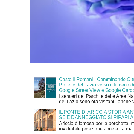
Castelli Romani - Camminando Oltr
Protette del Lazio verso il turismo di
Google Street View e Google Card
I sentieri dei Parchi e delle Aree Na
del Lazio sono ora visitabili anche 
IL PONTE DI ARICCIA STORIA A
SE È DANNEGGIATO SI RIPARI A
Ariccia è famosa per la porchetta, 
invidiabile posizione a metà fra mar