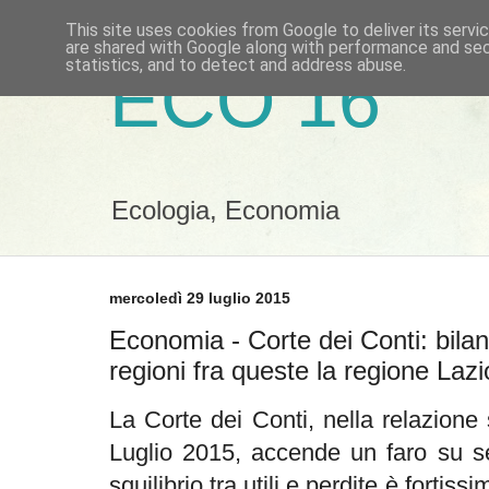
This site uses cookies from Google to deliver its servi
are shared with Google along with performance and secu
statistics, and to detect and address abuse.
ECO 16
Ecologia, Economia
mercoledì 29 luglio 2015
Economia - Corte dei Conti: bilanc
regioni fra queste la regione Lazi
La Corte dei Conti, nella relazione s
Luglio 2015, accende un faro su set
squilibrio tra utili e perdite è fortiss