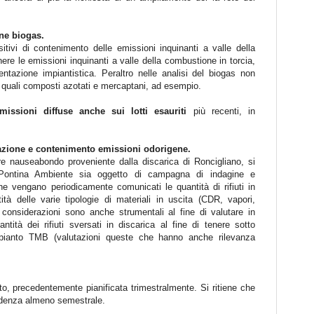
one biogas.
itivi di contenimento delle emissioni inquinanti a valle della
nere le emissioni inquinanti a valle della combustione in torcia,
ntazione impiantistica. Peraltro nelle analisi del biogas non
ti quali composti azotati e mercaptani, ad esempio.
missioni diffuse anche sui lotti esauriti
più recenti, in
zione e contenimento emissioni odorigene.
re nauseabondo proveniente dalla discarica di Roncigliano, si
 Pontina Ambiente sia oggetto di campagna di indagine e
he vengano periodicamente comunicati le quantità di rifiuti in
tà delle varie tipologie di materiali in uscita (CDR, vapori,
i considerazioni sono anche strumentali al fine di valutare in
ntità dei rifiuti sversati in discarica al fine di tenere sotto
impianto TMB (valutazioni queste che hanno anche rilevanza
ato, precedentemente pianificata trimestralmente. Si ritiene che
cadenza almeno semestrale.