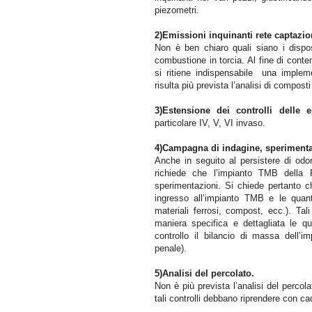
piezometri.
2)Emissioni inquinanti rete captazi
Non è ben chiaro quali siano i dispos
combustione in torcia. Al fine di conte
si ritiene indispensabile
una impleme
risulta più prevista l’analisi di compos
3)Estensione dei controlli delle e
particolare IV, V, VI invaso.
4)Campagna di indagine, sperimenta
Anche in seguito al persistere di odo
richiede che l’impianto TMB della
sperimentazioni. Si chiede pertanto c
ingresso all’impianto TMB e le quanti
materiali ferrosi, compost, ecc.). Tal
maniera specifica e dettagliata le qua
controllo il bilancio di massa dell’
penale).
5)Analisi del percolato.
Non è più prevista l’analisi del percol
tali controlli debbano riprendere con 