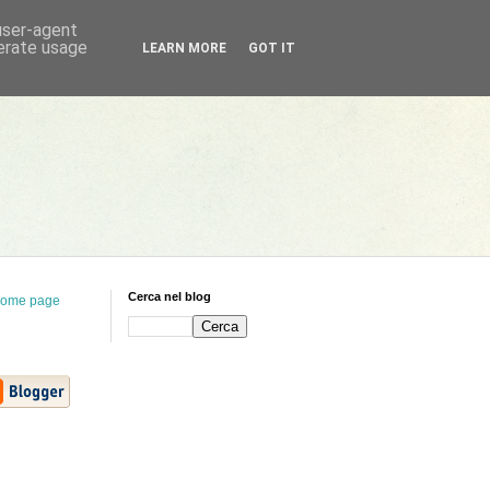
 user-agent
nerate usage
LEARN MORE
GOT IT
Cerca nel blog
ome page