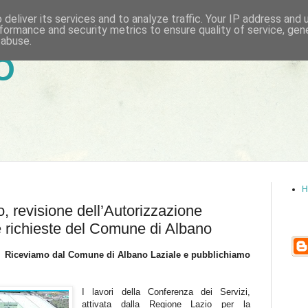
deliver its services and to analyze traffic. Your IP address and
formance and security metrics to ensure quality of service, ge
 abuse.
6
H
o, revisione dell’Autorizzazione
e richieste del Comune di Albano
Riceviamo dal Comune di Albano Laziale e pubblichiamo
I lavori della Conferenza dei Servizi,
attivata dalla Regione Lazio per la