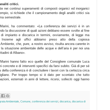
liti critici.
rate nei continui superamenti di composti organici ed inorganici
empio, si richiede che il campionamento degli analiti critici sia
 ma semestrale.
 Marini, ha commentato: «La conferenza dei servizi è in un
ndo la discussione di quali azioni debbano essere svolte al fine
 di impianto e discarica in termini, ovviamente, di legge ma
e. Insieme agli uffici abbiamo preso atto della copiosa
Ambiente, che, pure, a nostro avviso, risulta ancora carente in
 la situazione ambientale delle acque e dell’aria è per noi una
ittadini di Albano».
a Marini hanno fatto eco quelle del Consigliere comunale Luca
concrete e di interventi specifici da farsi subito. Già di per sé
 della conferenza è di concludere i lavori con la certezza circa
igliano. Per troppo tempo si è dato per scontato che tutto
ioni, esternati in anni di lettere, ricorsi, solleciti oggi hanno
grata Ambientale
,
Comune
,
conferenza dei servizi
,
discarica
,
discarica di