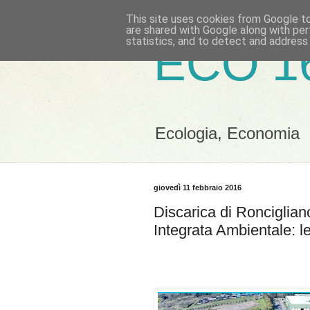
This site uses cookies from Google to 
are shared with Google along with per
statistics, and to detect and address
ECO 1
Ecologia, Economia
giovedì 11 febbraio 2016
Discarica di Ronciglian
Integrata Ambientale: l