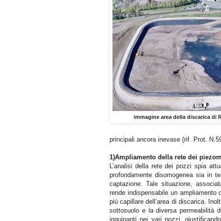
immagine area della discarica di 
principali ancora inevase (rif. Prot. N.
1)Ampliamento della rete dei piezom
L’analisi della rete dei pozzi spia att
profondamente disomogenea sia in term
captazione. Tale situazione, associata
rende indispensabile un ampliamento del
più capillare dell’area di discarica. Inol
sottosuolo e la diversa permeabilità 
inquinanti nei vari pozzi, giustifican