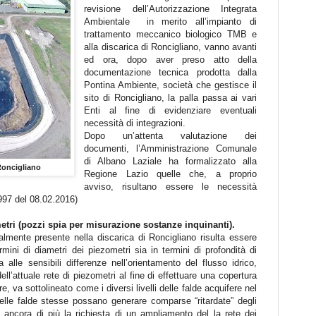
revisione dell’Autorizzazione Integrata
Ambientale
in merito all’impianto di
trattamento meccanico biologico TMB e
alla discarica di Roncigliano, vanno avanti
ed ora, dopo aver preso atto della
documentazione tecnica prodotta dalla
Pontina Ambiente, società che gestisce il
sito di Roncigliano, la palla passa ai vari
Enti al fine di evidenziare eventuali
necessità di integrazioni.
Dopo un’attenta valutazione dei
documenti, l’Amministrazione Comunale
di Albano Laziale ha formalizzato alla
Roncigliano
Regione Lazio quelle che, a proprio
avviso, risultano essere le necessità
5997 del 08.02.2016)
etri (pozzi spia per misurazione sostanze inquinanti).
ualmente presente nella discarica di Roncigliano risulta essere
ini di diametri dei piezometri sia in termini di profondità di
 alle sensibili differenze nell’orientamento del flusso idrico,
l’attuale rete di piezometri al fine di effettuare una copertura
tre, va sottolineato come i diversi livelli delle falde acquifere nel
delle falde stesse possano generare comparse “ritardate” degli
do ancora di più la richiesta di un ampliamento del la rete dei