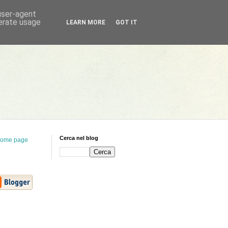
 user-agent
nerate usage
LEARN MORE
GOT IT
Cerca nel blog
ome page