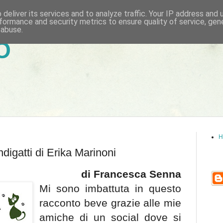
deliver its services and to analyze traffic. Your IP address and
formance and security metrics to ensure quality of service, ge
 abuse.
6
H
ndigatti di Erika Marinoni
di Francesca Senna
Mi sono imbattuta in questo
racconto beve grazie alle mie
amiche di un social dove si