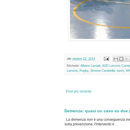
alle
ottobre 22, 2014
Etichette:
Albano Laziale
,
ASD Lanuvio Camp
Lanuvio
,
Rugby
,
Simone Carabella
,
sport
,
Wh
Post più recente
Demenza: quasi un caso su due po
La demenza non è una conseguenza inevi
sulla prevenzione, l'intervento e ...