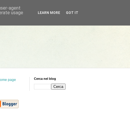
 user-agent
nerate usage
LEARN MORE
GOT IT
Cerca nel blog
ome page