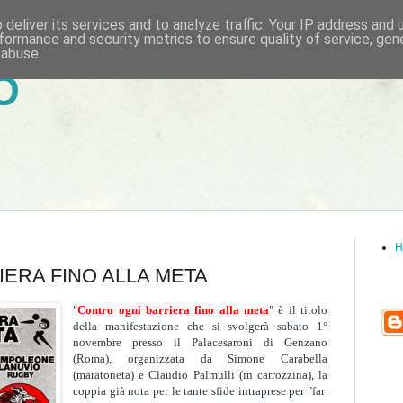
deliver its services and to analyze traffic. Your IP address and
formance and security metrics to ensure quality of service, ge
 abuse.
6
H
ERA FINO ALLA META
"
Contro ogni barriera fino alla meta
" è il titolo
della manifestazione che si svolgerà sabato 1°
novembre presso il Palacesaroni di Genzano
(Roma), organizzata da Simone Carabella
(maratoneta) e Claudio Palmulli (in carrozzina), la
coppia già nota per le tante sfide intraprese per "far