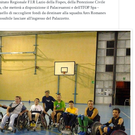
itato Regionale F.I.R Lazio della Fispes, della Protezione Civile
che metterà a disposizione il Palacesaroni e dell'ITOP Spa -
quello di raccogliere fondi da destinare alla squadra Ares Romanes
ssibile lasciare all'ingresso del Palazzetto.