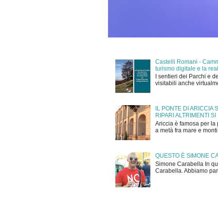
Castelli Romani - Cammi
turismo digitale e la r
I sentieri dei Parchi e d
visitabili anche virtual
IL PONTE DI ARICCIA
RIPARI ALTRIMENTI SI
Ariccia è famosa per la 
a metà fra mare e monti,
QUESTO È SIMONE C
Simone Carabella In que
Carabella. Abbiamo parla