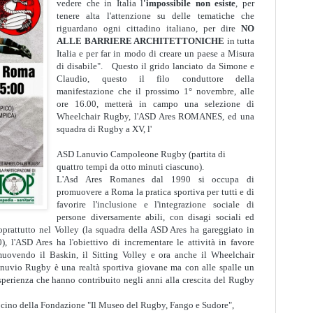
vedere che in Italia l
'impossibile non esiste
, per
tenere alta l'attenzione su delle tematiche che
riguardano ogni cittadino italiano, per dire
NO
ALLE BARRIERE ARCHITETTONICHE
in tutta
Italia e per far in modo di creare un paese a Misura
di disabile".
Questo il grido lanciato da Simone e
Claudio, questo il filo conduttore della
manifestazione che il prossimo 1° novembre, alle
ore 16.00, metterà in campo una selezione di
Wheelchair Rugby, l'ASD Ares ROMANES, ed una
squadra di Rugby a XV, l'
ASD Lanuvio Campoleone Rugby (partita di
quattro tempi da otto minuti ciascuno).
L'Asd Ares Romanes dal 1990 si occupa di
promuovere a Roma la pratica sportiva per tutti e di
favorire l'inclusione e l'integrazione sociale di
persone diversamente abili, con disagi sociali ed
prattutto nel Volley (la squadra della ASD Ares ha gareggiato in
 l'ASD Ares ha l'obiettivo di incrementare le attività in favore
romuovendo il Baskin, il Sitting Volley e ora anche il Wheelchair
uvio Rugby è una realtà sportiva giovane ma con alle spalle un
sperienza che hanno contribuito negli anni alla crescita del Rugby
rocino della Fondazione "Il Museo del Rugby, Fango e Sudore",