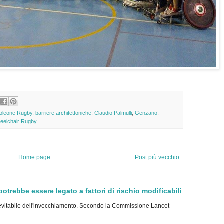
oleone Rugby
,
barriere architettoniche
,
Claudio Palmulli
,
Genzano
,
eelchair Rugby
Home page
Post più vecchio
trebbe essere legato a fattori di rischio modificabili
tabile dell'invecchiamento. Secondo la Commissione Lancet