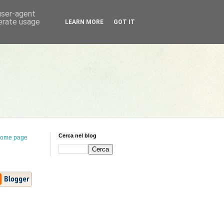
 user-agent
nerate usage
LEARN MORE
GOT IT
Cerca nel blog
ome page