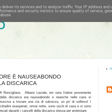
deliver its services and to analyze traffic. Your IP address and
formance and security metrics to ensure quality of service, ge
 abuse.
6
H
ODORE È NAUSEABONDO
LA DISCARICA
A Roncigliano, Albano Laziale, ieri sera l'odore proveniente
dalla discarica era nauseabondo e neanche nelle case si
riusciva a trovare una via di salvezza, un po' di sollievo! I
cittadini esasperati, ormai notte, sono usciti di casa e si sono
recati davanti i cancelli della discarica stessa per protestare.