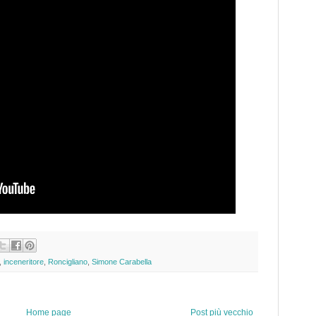
,
inceneritore
,
Roncigliano
,
Simone Carabella
Home page
Post più vecchio