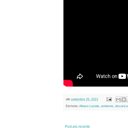
alle
settembre 25, 2013
Etichette:
Albano Laziale
,
ambiente
,
discarica
Post più recente