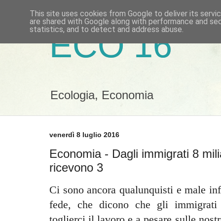
This site uses cookies from Google to deliver its servi
are shared with Google along with performance and secu
statistics, and to detect and address abuse.
ECO 16
Ecologia, Economia
venerdì 8 luglio 2016
Economia - Dagli immigrati 8 mili
ricevono 3
Ci sono ancora qualunquisti e male info
fede, che dicono che gli immigrati
toglierci il lavoro e a pesare sulle nos