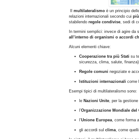
Il
multilateralismo
è un principio dell
relazioni internazionali secondo cui
più
stabilendo
regole condivise
, sedi di 
In termini semplici: invece di agire da so
all’interno di organismi o accordi c
Alcuni elementi chiave:
Cooperazione tra più Stati
su te
sicurezza, clima, salute, finanza)
Regole comuni
negoziate e accet
Istituzioni internazionali
come l
Esempi tipici di multilateralismo sono:
le
Nazioni Unite
, per la gestione 
l’
Organizzazione Mondiale de
l’
Unione Europea
, come forma a
gli accordi sul
clima
, come quelli