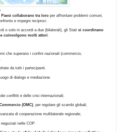
e
 Paesi collaborano tra loro
per affrontare problemi comuni,
confronto e impegni reciproci.
li o solo in accordi a due (bilaterali), gli Stati
si coordinano
he coinvolgono molti attori
.
mi che superano i confini nazionali (commercio,
.
tate da tutti i partecipanti.
uogo di dialogo e mediazione.
dei conflitti e delle crisi internazionali;
l Commercio (OMC)
, per regolare gli scambi globali;
vanzata di cooperazione multilaterale regionale;
 negoziati nelle COP.