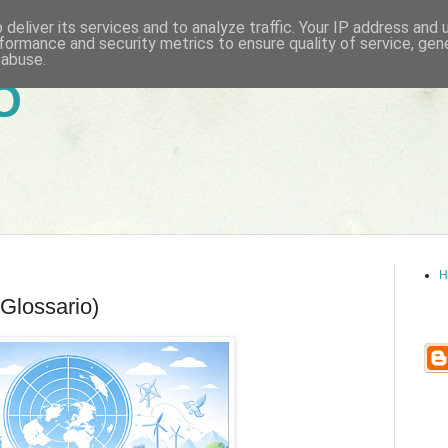
deliver its services and to analyze traffic. Your IP address and
formance and security metrics to ensure quality of service, ge
 abuse.
6
H
(Glossario)