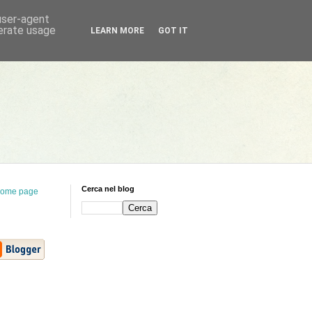
 user-agent
nerate usage
LEARN MORE
GOT IT
Cerca nel blog
ome page