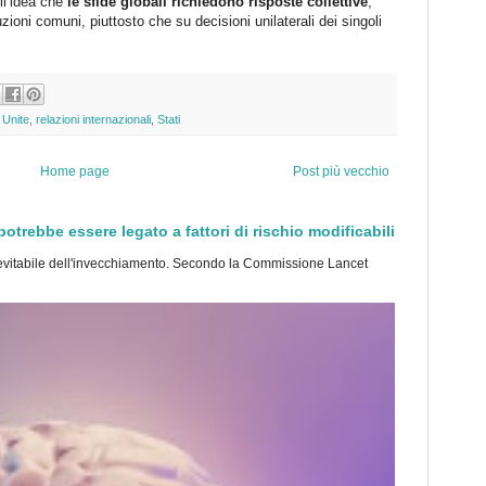
ull’idea che
le sfide globali richiedono risposte collettive
,
zioni comuni, piuttosto che su decisioni unilaterali dei singoli
 Unite
,
relazioni internazionali
,
Stati
Home page
Post più vecchio
trebbe essere legato a fattori di rischio modificabili
tabile dell'invecchiamento. Secondo la Commissione Lancet