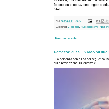
In sintesi, il multilateralismo si basa s
fondate su cooperazione, regole e istitu
Stati.
alle
gennaio 14, 2026
Etichette:
Glossario
,
Multilateralismo
,
Nazioni
Post più recente
Demenza: quasi un caso su due po
La demenza non è una conseguenza inevi
sulla prevenzione, l'intervento e ...