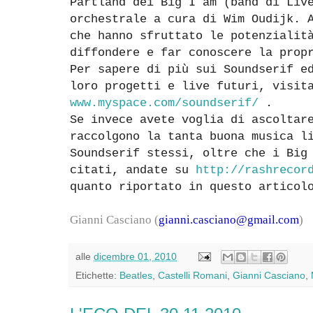
Partland dei Big I am (band di Liv
orchestrale a cura di Wim Oudijk. 
che hanno sfruttato le potenzialit
diffondere e far conoscere la prop
Per sapere di più sui Soundserif e
loro progetti e live futuri, visit
www.myspace.com/soundserif/
.
Se invece avete voglia di ascoltar
raccolgono la tanta buona musica l
Soundserif stessi, oltre che i Big
citati, andate su
http://rashrecor
quanto riportato in questo articol
Gianni Casciano (
gianni.casciano@gmail.com
)
alle
dicembre 01, 2010
Etichette:
Beatles
,
Castelli Romani
,
Gianni Casciano
,