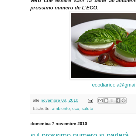
vero che essere sani fa bene all'ambien
prossimo numero de L'ECO.
ecodiariccia@gmai
alle
novembre 09, 2010
Etichette:
ambiente
,
eco
,
salute
domenica 7 novembre 2010
sul prossimo numero si parlerà...