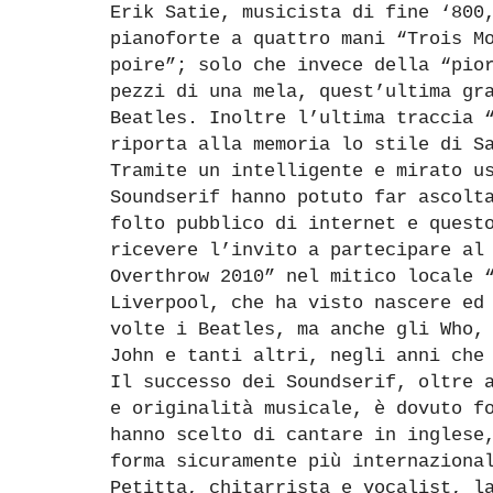
Erik Satie, musicista di fine ‘800
pianoforte a quattro mani “Trois M
poire”; solo che invece della “pio
pezzi di una mela, quest’ultima gr
Beatles. Inoltre l’ultima traccia 
riporta alla memoria lo stile di S
Tramite un intelligente e mirato u
Soundserif hanno potuto far ascolt
folto pubblico di internet e quest
ricevere l’invito a partecipare al
Overthrow 2010” nel mitico locale 
Liverpool, che ha visto nascere ed
volte i Beatles, ma anche gli Who,
John e tanti altri, negli anni che
Il successo dei Soundserif, oltre 
e originalità musicale, è dovuto f
hanno scelto di cantare in inglese
forma sicuramente più internaziona
Petitta, chitarrista e vocalist, l