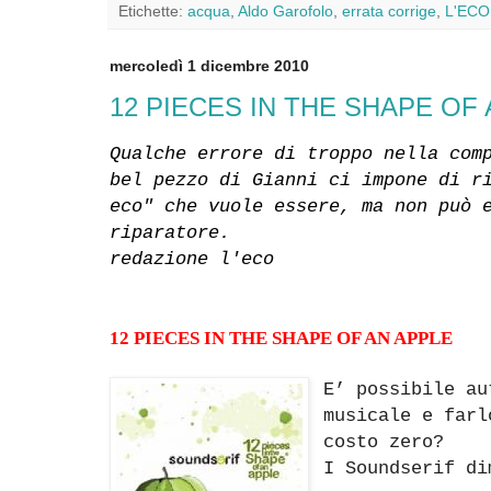
Etichette:
acqua
,
Aldo Garofolo
,
errata corrige
,
L'ECO
mercoledì 1 dicembre 2010
12 PIECES IN THE SHAPE OF
Qualche errore di troppo nella com
bel pezzo di Gianni
ci impone di r
eco" che vuole essere, ma non può 
riparatore.
redazione l'eco
12 PIECES IN THE SHAPE OF AN APPLE
E’ possibile au
musicale e farl
costo zero?
I Soundserif di