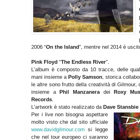
2006 “
On the Island
”, mentre nel 2014 è uscit
Pink Floyd
“
The Endless River
”.
L’album è composto da 10 tracce, delle quali
mani insieme a
Polly Samson
, storica collab
le altre sono frutto della creatività di Gilmour
insieme a
Phil Manzanera
dei
Roxy Mus
Records
.
L’artwork è stato realizzato da
Dave Stansbie
Per i live non bisogna aspettare
molto visto che dal sito ufficiale
www.davidgilmour.com
si legge
che nel tour europeo ci saranno