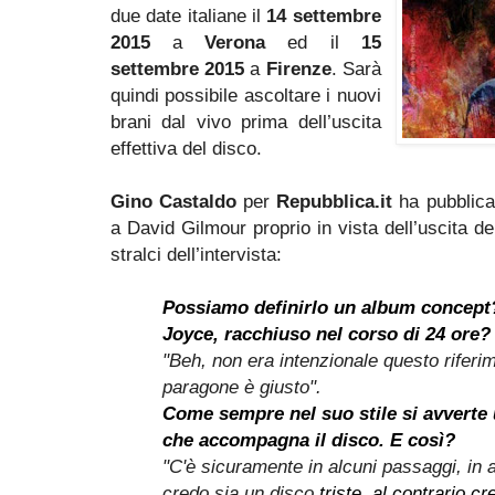
due date italiane il
14 settembre
2015
a
Verona
ed il
15
settembre 2015
a
Firenze
. Sarà
quindi possibile ascoltare i nuovi
brani dal vivo prima dell’uscita
effettiva del disco.
Gino Castaldo
per
Repubblica.it
ha pubblicat
a David Gilmour proprio in vista dell’uscita d
stralci dell’intervista:
Possiamo definirlo un album concept?
Joyce, racchiuso nel corso di 24 ore?
"Beh, non era intenzionale questo riferim
paragone è giusto".
Come sempre nel suo stile si avverte u
che accompagna il disco. E così?
"C'è sicuramente in alcuni passaggi, in 
credo sia un disco
triste, al contrario cr