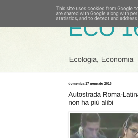
This site uses cookies from Google to 
are shared with Google along with per
statistics, and to detect and address
ECO 1
Ecologia, Economia
domenica 17 gennaio 2016
Autostrada Roma-Latina
non ha più alibi