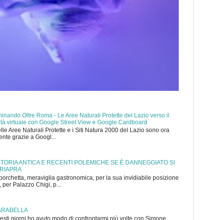
nando Oltre Roma - Le Aree Naturali Protette del Lazio verso il
ealtà virtuale con Google Street View e Google Cardboard
elle Aree Naturali Protette e i Siti Natura 2000 del Lazio sono ora
mente grazie a Googl...
 STORIA ANTICA E RECENTI POLEMICHE SE È DANNEGGIATO SI
 RIAPRA
porchetta, meraviglia gastronomica, per la sua invidiabile posizione
 per Palazzo Chigi, p...
ARABELLA
sti giorni ho avuto modo di confrontarmi più volte con Simone