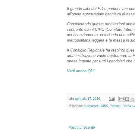
Il grande alibi del PD e partitini vari 
all’opera autostradale rischiava di esse
Considerando queste motivazioni abbiam
confronto con il CIPE (Comitato Interm
del finanziamento, chiedendo di modifi
metropolitana leggera e la messa in si
Il Consiglio Regionale ha respinto qu
amministrazione vuole trasformare la 
spesa ingente per tutti i pendolari che 
Vedi anche QUI
alle
gennaio 17, 2016
Etichette:
autostrada
,
M5S
,
Pontina
,
Roma-La
Post più recente