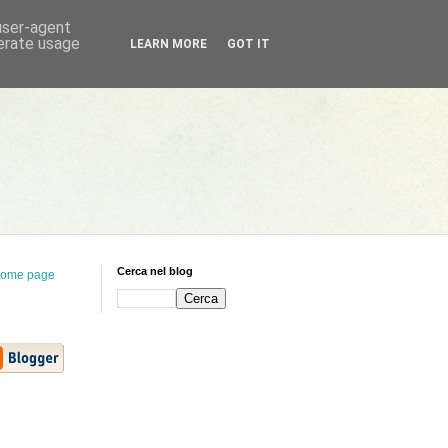
 user-agent
nerate usage
LEARN MORE
GOT IT
Cerca nel blog
ome page