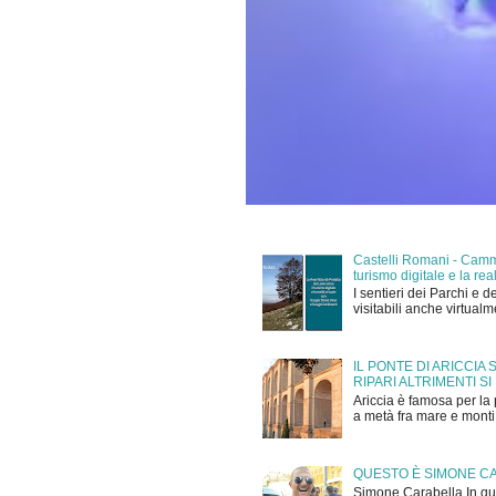
Castelli Romani - Cammi
turismo digitale e la r
I sentieri dei Parchi e d
visitabili anche virtual
IL PONTE DI ARICCIA
RIPARI ALTRIMENTI SI
Ariccia è famosa per la 
a metà fra mare e monti,
QUESTO È SIMONE C
Simone Carabella In que