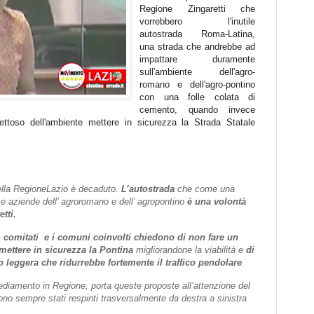
Regione Zingaretti che
vorrebbero l'inutile
autostrada Roma-Latina,
una strada che andrebbe ad
impattare duramente
sull'ambiente dell'agro-
romano e dell'agro-pontino
con una folle colata di
cemento, quando invece
ettoso dell'ambiente mettere in sicurezza la Strada Statale
 della RegioneLazio è decaduto.
L’autostrada
che come una
e e aziende dell’ agroromano e dell’ agropontino
è una volontà
tti.
, comitati
e i comuni coinvolti chiedono di non fare un
mettere in sicurezza la Pontina
migliorandone la viabilità e
di
 leggera che ridurrebbe fortemente il traffico pendolare
.
sediamento in Regione, porta queste proposte all’attenzione del
 sono sempre stati respinti trasversalmente da destra a sinistra