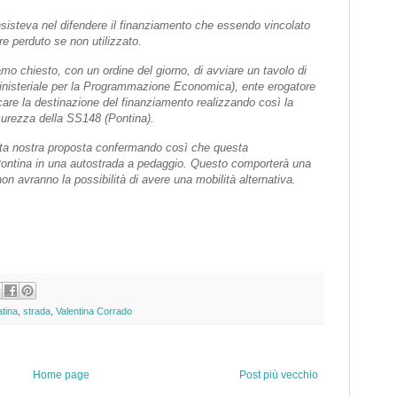
consisteva nel difendere il finanziamento che essendo vincolato
re perduto se non utilizzato.
o chiesto, con un ordine del giorno, di avviare un tavolo di
inisteriale per la Programmazione Economica), ente erogatore
care la destinazione del finanziamento realizzando così la
curezza della SS148 (Pontina).
esta nostra proposta confermando così che questa
Pontina in una autostrada a pedaggio. Questo comporterà una
non avranno la possibilità di avere una mobilità alternativa.
tina
,
strada
,
Valentina Corrado
Home page
Post più vecchio