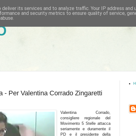
deliver its services and to analyze traffic. Your IP address and
formance and security metrics to ensure quality of service, ge
 abuse.
6
H
 - Per Valentina Corrado Zingaretti
Valentina Corrado,
consigliere regionale del
Movimento 5 Stelle attacca
seriamente e duramente il
PD e il presidente della