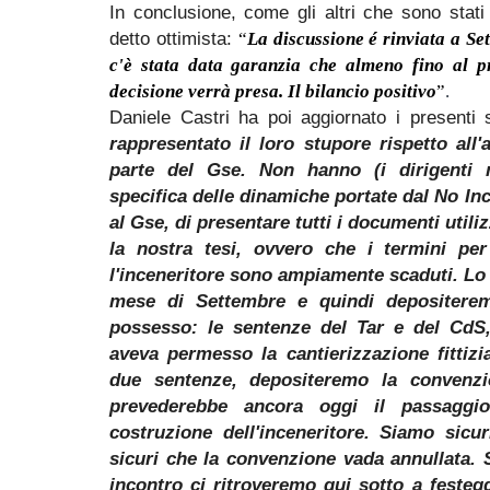
In conclusione, come gli altri che sono stati
detto ottimista:
“
L
a discussione é rinviata a S
c'è stata data garanzia che almeno fino al 
decisione verrà presa. Il bilancio positivo
”
.
Daniele Castri ha poi aggiornato i presenti su
rappresentato il loro stupore rispetto all'
parte del Gse. Non hanno (i dirigenti m
specifica delle dinamiche portate dal No In
al Gse, di presentare tutti i documenti utili
la nostra tesi, ovvero che i termini per
l'inceneritore sono ampiamente scaduti. Lo 
mese di Settembre e quindi depositerem
possesso: le sentenze del Tar e del CdS,
aveva permesso la cantierizzazione fittizi
due sentenze, depositeremo la convenzi
prevederebbe ancora oggi il passaggio
costruzione dell'inceneritore. Siamo sicu
sicuri che la convenzione vada annullata.
incontro ci ritroveremo qui sotto a fest