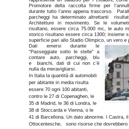
Promotore della raccolta firme per l’annul
durante tutto l’anno appena trascorso.
Paral
parcheggi ha determinato altrettanti
risult
Architetture in movimento. Se le volumetr
risultano, essere circa 75.000 mc, le auto i
storico risultano essere circa 1300; insieme s
superficie pari allo Stadio Olimpico, un vero e 
Dati emersi durante le
“Passeggiate sotto le stelle” a
contare auto, parcheggi,
blu
e
bianchi, dati di cui non c’è
nulla da meravigliarsi.
In Italia la quantità di automobili
per abitante in media risulta
essere 70 ogni 100 abitanti,
contro le 27 di Copenaghen, le
35 di Madrid, le 36 di Londra, le
38 di Stoccarda e Vienna, o le
41 di Barcellona. Un dato abnorme. I Castra, il
Ottocentesche,
sono risorse che dovrebbero 