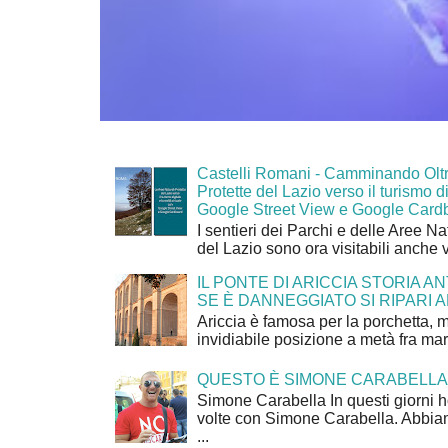
Castelli Romani - Camminando Oltr
Protette del Lazio verso il turismo di
Google Street View e Google Card
I sentieri dei Parchi e delle Aree Na
del Lazio sono ora visitabili anche 
IL PONTE DI ARICCIA STORIA A
SE È DANNEGGIATO SI RIPARI A
Ariccia è famosa per la porchetta, 
invidiabile posizione a metà fra mar
QUESTO È SIMONE CARABELLA
Simone Carabella In questi giorni 
volte con Simone Carabella. Abbiam
...