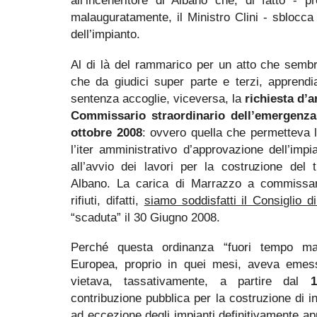
all’inceneritore di Albano che, di fatto - 
malauguratamente, il Ministro Clini - sblocca
dell’impianto.
Al di là del rammarico per un atto che sembr
che da giudici super parte e terzi, apprend
sentenza accoglie, viceversa, la
richiesta d’
Commissario straordinario dell’emergenza 
ottobre 2008
: ovvero quella che permetteva 
l’iter amministrativo d’approvazione dell’imp
all’avvio dei lavori per la costruzione del 
Albano. La carica di Marrazzo a commissari
rifiuti, difatti,
siamo soddisfatti il Consiglio d
“scaduta” il 30 Giugno 2008.
Perché questa ordinanza “fuori tempo m
Europea, proprio in quei mesi, aveva emes
vietava, tassativamente, a partire dal
contribuzione pubblica per la costruzione di in
ad eccezione degli impianti definitivamente app