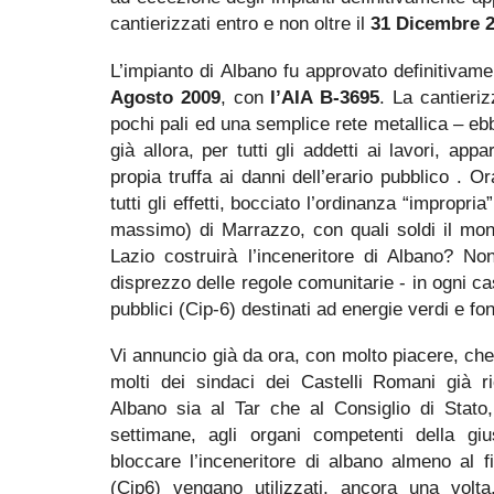
cantierizzati entro e non oltre il
31 Dicembre 
L’impianto di Albano fu approvato definitivame
Agosto 2009
, con
l’AIA B-3695
. La cantieri
pochi pali ed una semplice rete metallica – e
già allora, per tutti gli addetti ai lavori, ap
propia truffa ai danni dell’erario pubblico . O
tutti gli effetti, bocciato l’ordinanza “impropr
massimo) di Marrazzo, con quali soldi il monop
Lazio costruirà l’inceneritore di Albano? N
disprezzo delle regole comunitarie - in ogni cas
pubblici (Cip-6) destinati ad energie verdi e fon
Vi annuncio già da ora, con molto piacere, che t
molti dei sindaci dei Castelli Romani già ric
Albano sia al Tar che al Consiglio di Stato
settimane, agli organi competenti della giu
bloccare l’inceneritore di albano almeno al fi
(Cip6) vengano utilizzati, ancora una volta