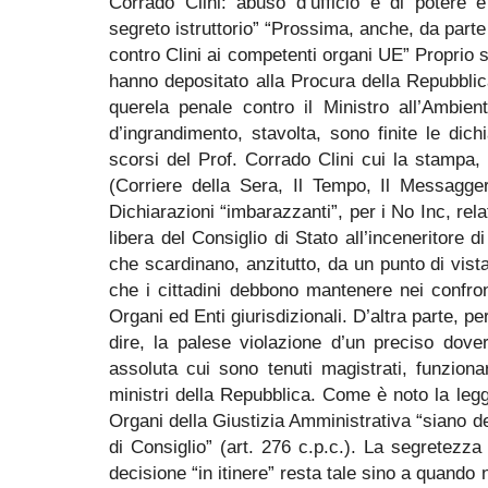
Corrado Clini: abuso d’ufficio e di potere e
segreto istruttorio” “Prossima, anche, da part
contro Clini ai competenti organi UE” Proprio 
hanno depositato alla Procura della Repubbl
querela penale contro il Ministro all’Ambien
d’ingrandimento, stavolta, sono finite le dich
scorsi del Prof. Corrado Clini cui la stampa, t
(Corriere della Sera, Il Tempo, Il Messagge
Dichiarazioni “imbarazzanti”, per i No Inc, rel
libera del Consiglio di Stato all’inceneritore d
che scardinano, anzitutto, da un punto di vista
che i cittadini debbono mantenere nei confron
Organi ed Enti giurisdizionali. D’altra parte, p
dire, la palese violazione d’un preciso dove
assoluta cui sono tenuti magistrati, funziona
ministri della Repubblica. Come è noto la legg
Organi della Giustizia Amministrativa “siano d
di Consiglio” (art. 276 c.p.c.). La segretezza
decisione “in itinere” resta tale sino a quando 