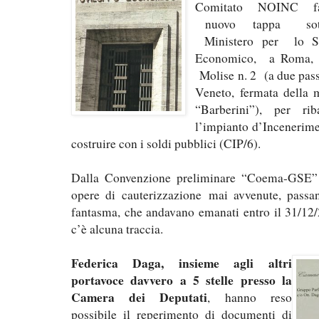
Comitato NOINC f
nuovo tappa sot
Ministero
per lo S
Economico, a Roma, 
Molise n. 2
(a due pass
Veneto, fermata della 
“Barberini”), per ri
l’impianto d’Incenerim
costruire con i soldi pubblici (CIP/6).
Dalla Convenzione preliminare “Coema-GSE” 
opere di cauterizzazione mai avvenute, passa
fantasma, che andavano emanati entro il 31/12/
c’è alcuna traccia.
Federica Daga, insieme agli altri
portavoce davvero a 5 stelle presso la
Camera dei Deputati
, hanno reso
possibile il reperimento di documenti di