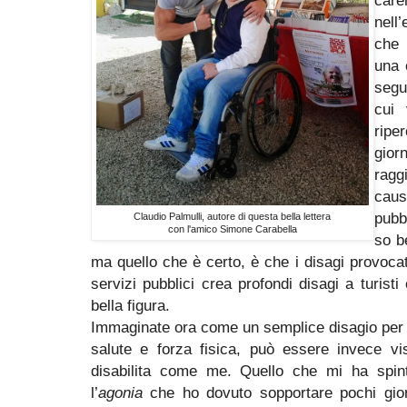
nell
che 
una 
segu
cui 
ripe
gior
ragg
caus
pubb
Claudio Palmulli, autore di questa bella lettera
con l'amico Simone Carabella
so b
ma quello che è certo, è che i disagi provoca
servizi pubblici crea profondi disagi a turisti
bella figura.
Immaginate ora come un semplice disagio per 
salute e forza fisica, può essere invece 
disabilita come me. Quello che mi ha spint
l’
agonia
che ho dovuto sopportare pochi giorn