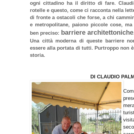
ogni cittadino ha il diritto di fare. Clau
rotelle e questo, come ci racconta nella let
di fronte a ostacoli che forse, a chi cammi
e metropolitane, paiono piccole cose, ma
barriere architettoniche
ben preciso:
Una città moderna di queste barriere n
essere alla portata di tutti. Purtroppo non
storia.
DI CLAUDIO PAL
Come
pre
mera
turi
visi
seco
car