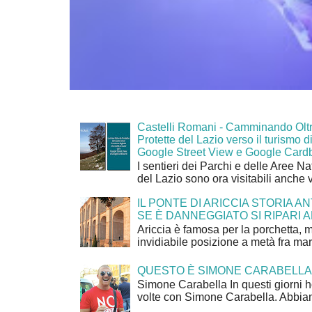
Castelli Romani - Camminando Oltr
Protette del Lazio verso il turismo di
Google Street View e Google Card
I sentieri dei Parchi e delle Aree Na
del Lazio sono ora visitabili anche 
IL PONTE DI ARICCIA STORIA A
SE È DANNEGGIATO SI RIPARI A
Ariccia è famosa per la porchetta, 
invidiabile posizione a metà fra mar
QUESTO È SIMONE CARABELLA
Simone Carabella In questi giorni 
volte con Simone Carabella. Abbiam
...