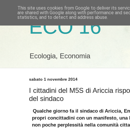
This site uses cookies from Google to deliver its servi
are shared with Google along with performance and secu
statistics, and to detect and address abuse.
ECO 16
Ecologia, Economia
sabato 1 novembre 2014
I cittadini del M5S di Ariccia risp
del sindaco
Qualche giorno fa il sindaco di Ariccia, Emi
propri concittadini con un manifesto, una l
non poche perplessità nella comunità cittad