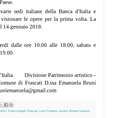
Paese.
arie sedi italiane della Banca d'Italia e
 visionare le opere per la prima volta. La
 al 14 gennaio 2018.
erd
ì dalle ore 10.00 alle 18.00, sabato e
 19.00.
’Italia
Divisione Patrimonio artistico -
omune di Frascati D.ssa Emanuela Bruni
runiemanuela@gmail.
com
irico
,
Franco Angeli
,
Frascati
,
Lucio Fontana
,
mostra
,
Renato Guttuso
,