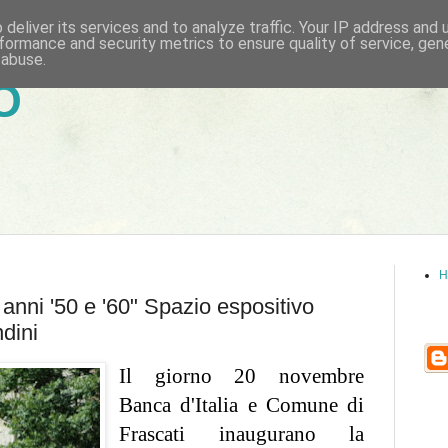
deliver its services and to analyze traffic. Your IP address and
formance and security metrics to ensure quality of service, ge
 abuse.
6
H
 anni '50 e '60" Spazio espositivo
dini
Il giorno 20 novembre
Banca d'Italia e Comune di
Frascati inaugurano la