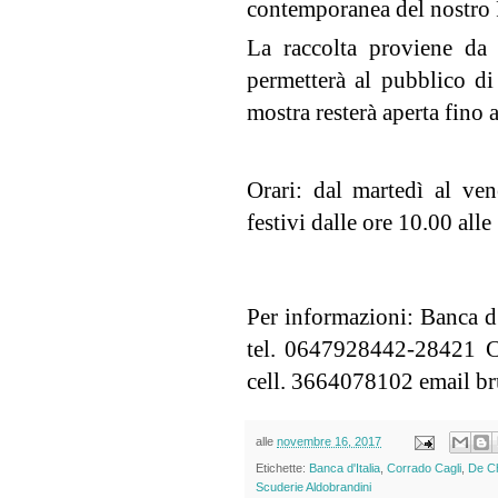
contemporanea del nostro 
La raccolta proviene da v
permetter
à al pubblico di
mostra resterà aperta fino
Orari: dal marted
ì al v
en
festivi dalle ore 10.00 alle
Per informazioni: Banca d
tel. 0647928442-28421 C
cell. 3664078102 email b
alle
novembre 16, 2017
Etichette:
Banca d'Italia
,
Corrado Cagli
,
De Ch
Scuderie Aldobrandini