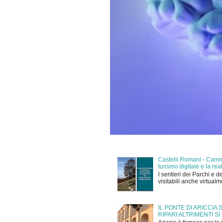
Castelli Romani - Cammi
turismo digitale e la r
I sentieri dei Parchi e d
visitabili anche virtual
IL PONTE DI ARICCIA
RIPARI ALTRIMENTI SI