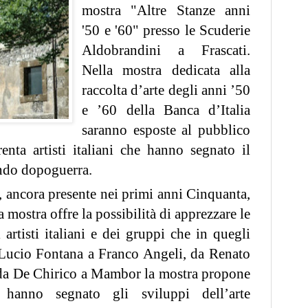
mostra "Altre Stanze anni
'50 e '60" presso le Scuderie
Aldobrandini a Frascati.
Nella mostra dedicata alla
raccolta d
’arte degli anni ’50
e ’60 della Banca d’Italia
saranno esposte al
pubblico
enta artisti italiani che hanno segnato il
ondo dopoguerra.
a, ancora presente nei primi anni Cinquanta,
a mostra offre la possibilità di ap
prezzare le
 artisti italiani e dei gruppi che in quegli
 Lucio Fontana a Franco Angeli, da Renato
 da De Chirico a Mambor la mostra propone
he hanno segnato gli
sviluppi dell
’arte