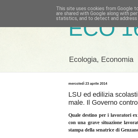
This site uses cookies from Google to 
are shared with Google along with per
statistics, and to detect and address
ECO 1
Ecologia, Economia
mercoledì 23 aprile 2014
LSU ed edilizia scolast
male. Il Governo control
Quale destino per i lavoratori 
con una grave situazione lavorat
stampa della senatrice di Genzano