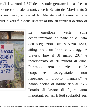
te di lavoratori LSU delle scuole genzanesi e anche su
trazione comunale, la portavoce in Senato del Movimento 5
ato un'interrogazione al Ai Ministri del Lavoro e delle
ell'Università e della Ricerca al fine di capire il destino di
La questione verte sulla
centralizzazione da parte dello Stato
dell'assegnazione del servizio LSU,
attingendo a un fondo che, a oggi, è
previsto fino al 31 marzo 2014 e
incrementato di 20 milioni di euro.
Purtroppo però le aziende e le
cooperative assegnatarie non
rispettano il proprio "mandato" e
hanno deciso di ridurre fino al 75%
l'orario di lavoro di figure tanto
importanti per gli istituti scolastici, pur
0 le persone vittime di questo problema e in tutta Italia