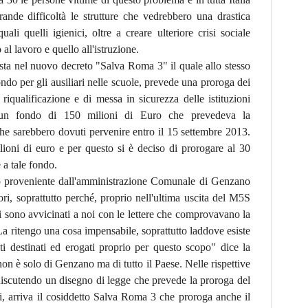
ande difficoltà le strutture che vedrebbero una drastica
ali quelli igienici, oltre a creare ulteriore crisi sociale
al lavoro e quello all'istruzione.
sta nel nuovo decreto "Salva Roma 3" il quale allo stesso
fondo per gli ausiliari nelle scuole, prevede una proroga dei
 riqualificazione e di messa in sicurezza delle istituzioni
tti un fondo di 150 milioni di Euro che prevedeva la
 che sarebbero dovuti pervenire entro il 15 settembre 2013.
ioni di euro e per questo si è deciso di prorogare al 30
e a tale fondo.
to proveniente dall'amministrazione Comunale di Genzano
ori, soprattutto perché, proprio nell'ultima uscita del M5S
i sono avvicinati a noi con le lettere che comprovavano la
 La ritengo una cosa impensabile, soprattutto laddove esiste
ti destinati ed erogati proprio per questo scopo" dice la
on è solo di Genzano ma di tutto il Paese. Nelle rispettive
 discutendo un disegno di legge che prevede la proroga del
ni, arriva il cosiddetto Salva Roma 3 che proroga anche il