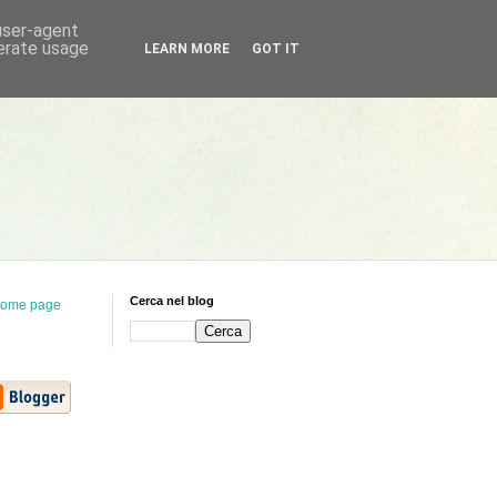
 user-agent
nerate usage
LEARN MORE
GOT IT
Cerca nel blog
ome page