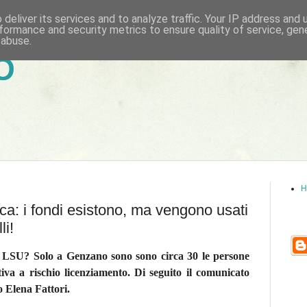
deliver its services and to analyze traffic. Your IP address and
formance and security metrics to ensure quality of service, ge
 abuse.
6
H
ica: i fondi esistono, ma vengono usati
li!
ex LSU? Solo a Genzano sono sono circa 30 le persone
iva a rischio licenziamento. Di seguito il comunicato
 Elena Fattori.