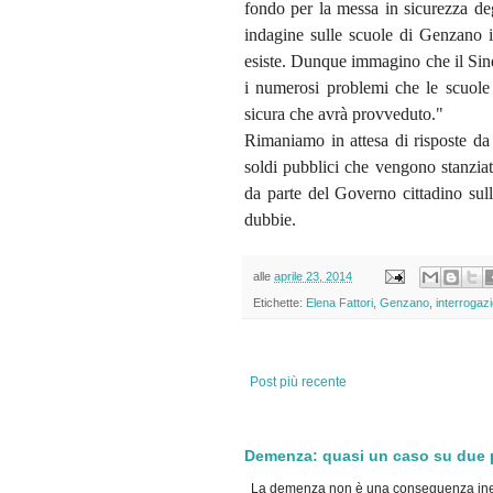
fondo per la messa in sicurezza deg
indagine sulle scuole di Genzano i
esiste. Dunque immagino che il Sind
i numerosi problemi che le scuol
sicura che avrà provveduto."
Rimaniamo in attesa di risposte da
soldi pubblici che vengono stanziat
da parte del Governo cittadino sull
dubbie.
alle
aprile 23, 2014
Etichette:
Elena Fattori
,
Genzano
,
interrogaz
Post più recente
Demenza: quasi un caso su due po
La demenza non è una conseguenza inevi