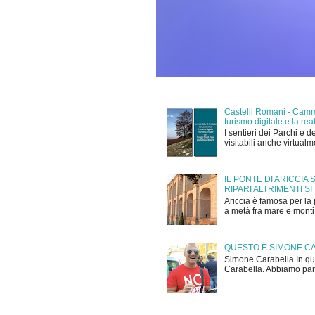
Castelli Romani - Cammi
turismo digitale e la r
I sentieri dei Parchi e d
visitabili anche virtual
IL PONTE DI ARICCIA
RIPARI ALTRIMENTI SI
Ariccia è famosa per la 
a metà fra mare e monti,
QUESTO È SIMONE C
Simone Carabella In que
Carabella. Abbiamo parla