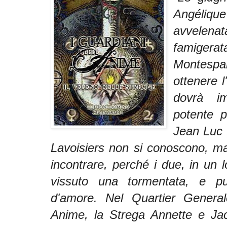
Angéliqu
avvelen
famige
Montesp
ottenere l
dovrà i
potente p
Jean Luc 
Lavoisiers non si conoscono, ma i
incontrare, perché i due, in un
vissuto una tormentata, e pu
d'amore. Nel Quartier General
Anime, la Strega Annette e Ja