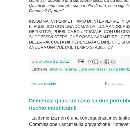
come sai, abbiamo una situazione discarica da incubo
Quindi io come sempre sono molto diretto: cosa signific
Gennaio? Oppure?
INSOMMA, CI PERMETTIAMO DI INTERVENIRE IN 
E' PUBBLICO CON UNA DOMANDA: LUCA ANDREASSI
DEFINITIVA, PUBBLICA ED UFFICIALE, CON UN CR
SUCCESSIVI STEPS, CHE POSSA GARANTIRE I CITTA
DELLA RACCOLTA DIFFERENZIATA E DIRE CHE SI 
ANCORA UNA VOLTA IL TEMPO STABILITO?
alle
ottobre 12, 2012
Etichette:
Albano
,
lettera
,
Luca Andreassi
,
Luca Nardi
Post più recente
Home page
Demenza: quasi un caso su due potrebbe 
rischio modificabili
La demenza non è una conseguenza inevitabile 
Commissione Lancet sulla prevenzione, l'intervent