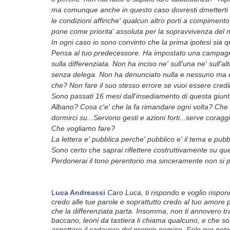
ma comunque anche in questo caso dovresti dmetterti e
le condizioni affinche' qualcun altro porti a compimen
pone come priorita' assoluta per la sopravvivenza del no
In ogni caso io sono convinto che la prima ipotesi sia que
Pensa al tuo predecessore. Ha impostato una campagna 
sulla differenziata. Non ha inciso ne' sull'una ne' sull'al
senza delega. Non ha denunciato nulla e nessuno ma e'
che? Non fare il suo stesso errore se vuoi essere credib
Sono passati 16 mesi dall'insediamento di questa giunta
Albano? Cosa c'e' che la fa rimandare ogni volta? Che d
dormirci su...Servono gesti e azioni forti...serve coraggi
Che vogliamo fare?
La lettera e' pubblica perche' pubblico e' il tema e pubbli
Sono certo che saprai riflettere costruttivamente su qu
Perdonerai il tono perentorio ma sinceramente non si 
L
uca Andreassi
Caro Luca, ti rispondo e voglio rispond
credo alle tue parole e soprattutto credo al tuo amore 
che la differenziata parta. Insomma, non ti annovero tra
baccano, leoni da tastiera li chiama qualcuno, e che s
aspettare il cadavere del proprio nemico. Solo per poter