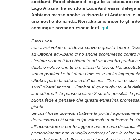
scottanti. Pubblichiamo di seguito la lettera aperta
Lago Albano, ha scritto a Luca Andreassi, delega ai
Abbiamo messo anche la risposta di Andreassi e la
una nostra domanda. Non abbiamo inserito gli interv
comunque possono essere letti
qui
.
Caro Luca,
non avrei voluto mai dover scrivere questa lettera. D
ad Ottobre ad Albano ci ho anche scommesso contro m
L'estate scorsa ti ho chiamato ad un incontro pubblico
dubbi e volevo che tu ci mettessi la faccia. Hai accettato
senza problemi e hai detto delle cose molto impegnativ
Ottobre parte la differenziata" dicesti..."Se non e' cosi' 
auto" dicesti ancora... Ottobre e' quindi giunto..e la di
la mettiamo? Io penso ci siano 2 strade possibili: la pri
buona fede e pensare che questa ennesima promessa sia 
giunta.
Se cosi' fosse dovresti sbattere la porta fragorosament
denunciando chi vuole colpevolmente mantenere lo sta
all'inceneritore e per foraggiare ancora una discarica 
personalmente non ci voglio credere) e' che la colpa si
o perche' non hai fatto o saputo fare abbastanza? Rip