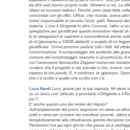
da dire noin hanno proprio nulla. Veniamo a noi. Le aff
rifarei se tornassi indietro. Perchè sono state fatte su
concordati con gli uffici. Ufficio, che ricordo, aveva allo
come responsabile di servizio l'arch. gatti. Nessuno de
materia. L'uno è Dirigente in altro Comune, l'altro si oc
spiegazioni per giustificare questo ennesimo ritardo d
tu le spiegazioni le capiresti e concorderesti anche sul
di rd (passiamo a 10000 abitanti) a scapito di un legge
giustificare. Ormai possono parlare solo i fatti. Ad otto
comunicazione. Il compostaggio sta andando alla grande
comune del compostaggio neanche si accartoccia). A n
con l'assessore Alessandra Zeppieri numerose iniziative
credere che il progetto si sia arenato e che, invece, 
capisco le tue parole. E, ti confesso, le apprezzo. Sper
che c'è scritto e quello che scritto non c'è.
Luca Nardi
Luca, grazie per la tua risposta. Mi viene
su un tema cosi' delicato e prioritario il Dirigente e il 
piu'?
E' anche questo uno dei motivi del ritardo?
Sull'ampliamento del pri
mo segmento mi viene un'altra
soldi e carta per scrivere dei manifesti assurdi...allor
tempestivamente alla cittadinanza questa decisione c
Perdonami ma qui ogni giorno che passa va a vantaggio d